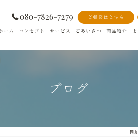
080-7826-7279
ご相談はこちら
ホーム
コンセプト
サービス
ごあいさつ
商品紹介
よ
終活相談
心託サービス
永代供養・お墓じまい相談
ブログ
墓石・仏具販売
その他サービス
お香サービスメニュー
岡山