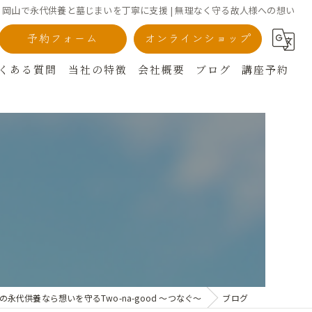
岡山で永代供養と墓じまいを丁寧に支援 | 無理なく守る故人様への想い
予約フォーム
オンラインショップ
くある質問
当社の特徴
会社概要
ブログ
講座予約
墓じまい
終活
お香
仏具
お墓掃除
の永代供養なら想いを守るTwo-na-good ～つなぐ～
ブログ